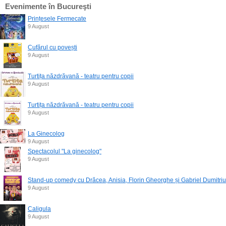
Evenimente în Bucureşti
Prințesele Fermecate
9 August
Cufărul cu povești
9 August
Turtița năzdrăvană - teatru pentru copii
9 August
Turtița năzdrăvană - teatru pentru copii
9 August
La Ginecolog
9 August
Spectacolul "La ginecolog"
9 August
Stand-up comedy cu Drăcea, Anisia, Florin Gheorghe și Gabriel Dumitriu
9 August
Caligula
9 August